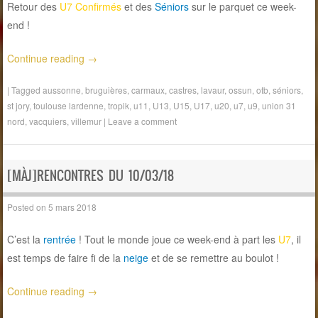
Retour des
U7 Confirmés
et des
Séniors
sur le parquet ce week-
end !
Continue reading
→
|
Tagged
aussonne
,
bruguières
,
carmaux
,
castres
,
lavaur
,
ossun
,
otb
,
séniors
,
st jory
,
toulouse lardenne
,
tropik
,
u11
,
U13
,
U15
,
U17
,
u20
,
u7
,
u9
,
union 31
nord
,
vacquiers
,
villemur
|
Leave a comment
[MÀJ]RENCONTRES DU 10/03/18
Posted on
5 mars 2018
C’est la
rentrée
! Tout le monde joue ce week-end à part les
U7
, il
est temps de faire fi de la
neige
et de se remettre au boulot !
Continue reading
→