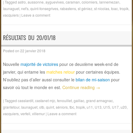
|
Tagged
astro
,
aussonne
,
ayguevives
,
caraman
,
colomiers
,
lannemezan
,
launaguet
,
net's
,
quint-fonsegrives
,
rabastens
,
st géniez
,
st nicolas
,
toac
,
tropik
,
vacquiers
|
Leave a comment
RÉSULTATS DU 20/01/18
Posted on
22 janvier 2018
Nouvelle
majorité de victoires
pour ce deuxième week-end de
janvier, qui entame les
matches retour
pour certaines équipes.
N’oubliez pas d’aller aussi consulter le
bilan de mi-saison
pour
savoir où tout le monde en est.
Continue reading
→
|
Tagged
casslardit
,
castanet mjc
,
fenouillet
,
gaillac
,
grand armagnac
,
grantetour
,
launaguet
,
otb
,
quint
,
séniors
,
tbc
,
tropik
,
u11
,
U13
,
U15
,
U17
,
u20
,
vacquiers
,
verfeil
,
villemur
|
Leave a comment