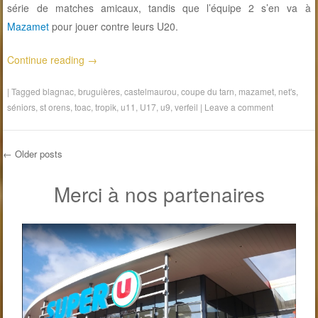
série de matches amicaux, tandis que l’équipe 2 s’en va à
Mazamet
pour jouer contre leurs U20.
Continue reading
→
|
Tagged
blagnac
,
bruguières
,
castelmaurou
,
coupe du tarn
,
mazamet
,
net's
,
séniors
,
st orens
,
toac
,
tropik
,
u11
,
U17
,
u9
,
verfeil
|
Leave a comment
←
Older posts
Post navigation
Merci à nos partenaires