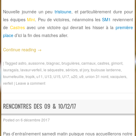
Nouvelle journée un peu
tristoune
, et particulièrement dure pour
les équipes
Mini
. Peu de victoires, néanmoins les
SM1
reviennent
de
Castres
avec une victoire qui devrait les hisser à la
première
place
d’ici la fin des matches aller.
Continue reading
→
|
Tagged
astro
,
aussonne
,
blagnac
,
bruguières
,
carmaux
,
castres
,
gimont
,
lauragais
,
lavaur-verfeil
,
le séquestre
,
séniors
,
st jory
,
toulouse lardenne
,
tournefeuille
,
tropik
,
u11
,
U13
,
U15
,
U17
,
u20
,
u9
,
union 31 nord
,
vacquiers
,
verfeil
|
Leave a comment
RENCONTRES DES 09 & 10/12/17
Posted on
6 décembre 2017
Pas d’entraînement samedi matin puisque nous accueillerons notre