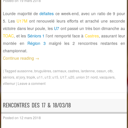
Posted on
19 mars 2018
Lourde majorité de
défaites
ce week-end, avec un ratio de 9 pour
5. Les
U17M
ont renouvelé leurs efforts et arraché une seconde
victoire dans leur poule, les
U7
ont passé un très bon dimanche au
TOAC
, et les
Séniors 1
l’ont remporté face à
Castres
, assurant leur
montée en
Région 3
malgré les 2 rencontres restantes en
championnat.
Continue reading
→
|
Tagged
aussonne
,
bruguières
,
carmaux
,
castres
,
lardenne
,
ossun
,
otb
,
séniors
,
st jory
,
tropik
,
u11
,
u13; u15
,
U17
,
u20
,
union 31 nord
,
vacquiers
,
villemur
|
Leave a comment
RENCONTRES DES 17 & 18/03/18
Posted on
12 mars 2018