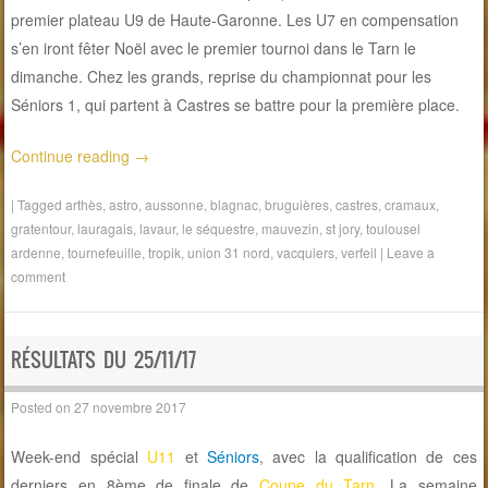
premier plateau U9 de Haute-Garonne. Les U7 en compensation
s’en iront fêter Noël avec le premier tournoi dans le Tarn le
dimanche. Chez les grands, reprise du championnat pour les
Séniors 1, qui partent à Castres se battre pour la première place.
Continue reading
→
|
Tagged
arthès
,
astro
,
aussonne
,
blagnac
,
bruguières
,
castres
,
cramaux
,
gratentour
,
lauragais
,
lavaur
,
le séquestre
,
mauvezin
,
st jory
,
toulousel
ardenne
,
tournefeuille
,
tropik
,
union 31 nord
,
vacquiers
,
verfeil
|
Leave a
comment
RÉSULTATS DU 25/11/17
Posted on
27 novembre 2017
Week-end spécial
U11
et
Séniors
, avec la qualification de ces
derniers en 8ème de finale de
Coupe du Tarn
. La semaine