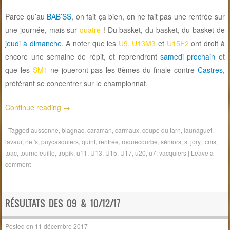
Parce qu’au
BAB’SS
, on fait ça bien, on ne fait pas une rentrée sur
une journée, mais sur
quatre
! Du basket, du basket, du basket de
jeudi à dimanche
. A noter que les
U9, U13M3
et
U15F2
ont droit à
encore une semaine de répit, et reprendront
samedi prochain
et
que les
SM1
ne joueront pas les 8èmes du finale contre
Castres
,
préférant se concentrer sur le championnat.
Continue reading
→
|
Tagged
aussonne
,
blagnac
,
caraman
,
carmaux
,
coupe du tarn
,
launaguet
,
lavaur
,
net's
,
puycasquiers
,
quint
,
rentrée
,
roquecourbe
,
séniors
,
st jory
,
tcms
,
toac
,
tournefeuille
,
tropik
,
u11
,
U13
,
U15
,
U17
,
u20
,
u7
,
vacquiers
|
Leave a
comment
RÉSULTATS DES 09 & 10/12/17
Posted on
11 décembre 2017