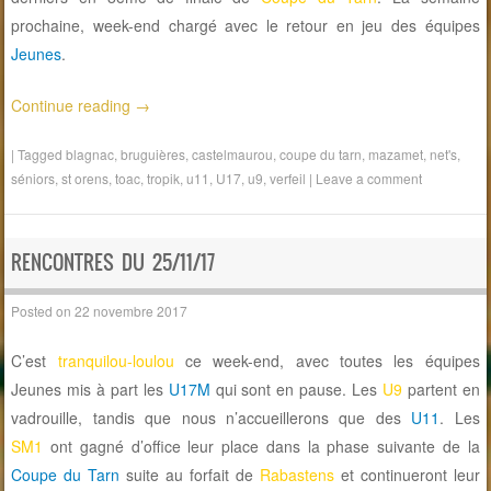
prochaine, week-end chargé avec le retour en jeu des équipes
Jeunes
.
Continue reading
→
|
Tagged
blagnac
,
bruguières
,
castelmaurou
,
coupe du tarn
,
mazamet
,
net's
,
séniors
,
st orens
,
toac
,
tropik
,
u11
,
U17
,
u9
,
verfeil
|
Leave a comment
RENCONTRES DU 25/11/17
Posted on
22 novembre 2017
C’est
tranquilou-loulou
ce week-end, avec toutes les équipes
Jeunes mis à part les
U17M
qui sont en pause. Les
U9
partent en
vadrouille, tandis que nous n’accueillerons que des
U11
. Les
SM1
ont gagné d’office leur place dans la phase suivante de la
Coupe du Tarn
suite au forfait de
Rabastens
et continueront leur