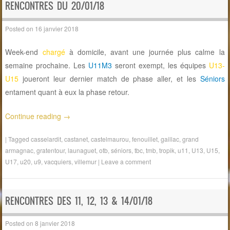
RENCONTRES DU 20/01/18
Posted on
16 janvier 2018
Week-end
chargé
à domicile, avant une journée plus calme la
semaine prochaine. Les
U11M3
seront exempt, les équipes
U13-
U15
joueront leur dernier match de phase aller, et les
Séniors
entament quant à eux la phase retour.
Continue reading
→
|
Tagged
casselardit
,
castanet
,
castelmaurou
,
fenouillet
,
gaillac
,
grand
armagnac
,
gratentour
,
launaguet
,
otb
,
séniors
,
tbc
,
tmb
,
tropik
,
u11
,
U13
,
U15
,
U17
,
u20
,
u9
,
vacquiers
,
villemur
|
Leave a comment
RENCONTRES DES 11, 12, 13 & 14/01/18
Posted on
8 janvier 2018