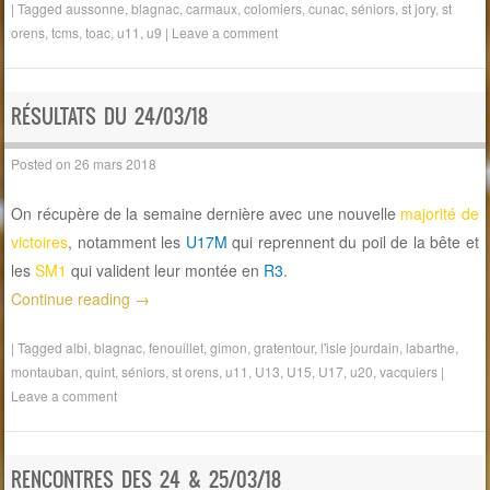
|
Tagged
aussonne
,
blagnac
,
carmaux
,
colomiers
,
cunac
,
séniors
,
st jory
,
st
orens
,
tcms
,
toac
,
u11
,
u9
|
Leave a comment
RÉSULTATS DU 24/03/18
Posted on
26 mars 2018
On récupère de la semaine dernière avec une nouvelle
majorité de
victoires
, notamment les
U17M
qui reprennent du poil de la bête et
les
SM1
qui valident leur montée en
R3
.
Continue reading
→
|
Tagged
albi
,
blagnac
,
fenouillet
,
gimon
,
gratentour
,
l'isle jourdain
,
labarthe
,
montauban
,
quint
,
séniors
,
st orens
,
u11
,
U13
,
U15
,
U17
,
u20
,
vacquiers
|
Leave a comment
RENCONTRES DES 24 & 25/03/18