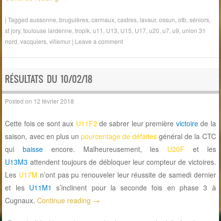
|
Tagged
aussonne
,
bruguières
,
carmaux
,
castres
,
lavaur
,
ossun
,
otb
,
séniors
,
st jory
,
toulouse lardenne
,
tropik
,
u11
,
U13
,
U15
,
U17
,
u20
,
u7
,
u9
,
union 31
nord
,
vacquiers
,
villemur
|
Leave a comment
RÉSULTATS DU 10/02/18
Posted on
12 février 2018
Cette fois ce sont aux
U11F2
de sabrer leur première
victoire
de la
saison, avec en plus un
pourcentage de défaites
général de la CTC
qui
baisse
encore. Malheureusement, les
U20F
et les
U13M3
attendent toujours de débloquer leur compteur de victoires.
Les
U17M
n’ont pas pu renouveler leur réussite de samedi dernier
et les
U11M1
s’inclinent pour la seconde fois en phase 3 à
Cugnaux.
Continue reading
→