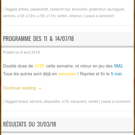
|
Tagged
arthès
,
casselardit
,
castanet mjc
,
fenouillet
,
gratentour
,
launaguet
,
séniors
,
u13f
,
u13m
,
u15f
,
u17m
,
verfeil
,
villemur
|
Leave a comment
PROGRAMME DES 11 & 14/07/18
Posted on
9 avril 2018
Double dose de
U15F
cette semaine, et retour en jeu des
SM2
.
Tous les autres sont déjà en
vacances
! Reprise et fin le
5 mai
.
Continue reading
→
|
Tagged
lavaur
,
séniors
,
séquestre
,
U15
,
vacquiers
,
verfeil
|
Leave a comment
RÉSULTATS DU 31/03/18