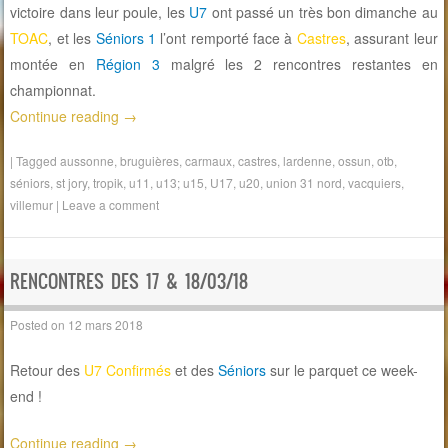
victoire dans leur poule, les
U7
ont passé un très bon dimanche au
TOAC
, et les
Séniors 1
l’ont remporté face à
Castres
, assurant leur
montée en
Région 3
malgré les 2 rencontres restantes en
championnat.
Continue reading
→
|
Tagged
aussonne
,
bruguières
,
carmaux
,
castres
,
lardenne
,
ossun
,
otb
,
séniors
,
st jory
,
tropik
,
u11
,
u13; u15
,
U17
,
u20
,
union 31 nord
,
vacquiers
,
villemur
|
Leave a comment
RENCONTRES DES 17 & 18/03/18
Posted on
12 mars 2018
Retour des
U7 Confirmés
et des
Séniors
sur le parquet ce week-
end !
Continue reading
→