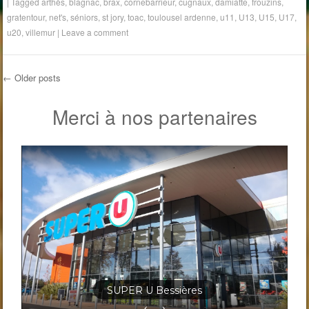
|
Tagged
arthès
,
blagnac
,
brax
,
cornebarrieur
,
cugnaux
,
damiatte
,
frouzins
,
gratentour
,
net's
,
séniors
,
st jory
,
toac
,
toulousel ardenne
,
u11
,
U13
,
U15
,
U17
,
u20
,
villemur
|
Leave a comment
←
Older posts
Post navigation
Merci à nos partenaires
Jardineris Solignac Bessières