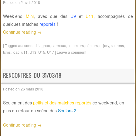
Posted on
2 avril 2018
Week-end
Mini
, avec que des
U9
et
U11
, accompagnés de
quelques matches
reportés
!
Continue reading
→
|
Tagged
aussonne
,
blagnac
,
carmaux
,
colomiers
,
séniors
,
st jory
,
st orens
,
tcms
,
toac
,
u11
,
U13
,
U15
,
U17
|
Leave a comment
RENCONTRES DU 31/03/18
Posted on
26 mars 2018
Seulement des
petits et des matches reportés
ce week-end, en
plus du retour en scène des
Séniors 2
!
Continue reading
→