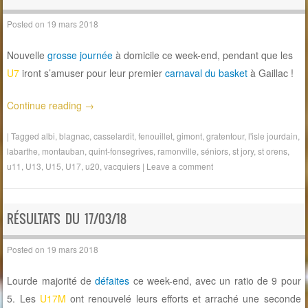
Posted on
19 mars 2018
Nouvelle
grosse journée
à domicile ce week-end, pendant que les
U7
iront s’amuser pour leur premier
carnaval du basket
à Gaillac !
Continue reading
→
|
Tagged
albi
,
blagnac
,
casselardit
,
fenouillet
,
gimont
,
gratentour
,
l'isle jourdain
,
labarthe
,
montauban
,
quint-fonsegrives
,
ramonville
,
séniors
,
st jory
,
st orens
,
u11
,
U13
,
U15
,
U17
,
u20
,
vacquiers
|
Leave a comment
RÉSULTATS DU 17/03/18
Posted on
19 mars 2018
Lourde majorité de
défaites
ce week-end, avec un ratio de 9 pour
5. Les
U17M
ont renouvelé leurs efforts et arraché une seconde