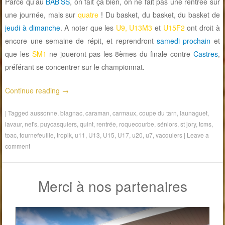
Parce qu’au
BAB’SS
, on fait ça bien, on ne fait pas une rentrée sur
une journée, mais sur
quatre
! Du basket, du basket, du basket de
jeudi à dimanche
. A noter que les
U9, U13M3
et
U15F2
ont droit à
encore une semaine de répit, et reprendront
samedi prochain
et
que les
SM1
ne joueront pas les 8èmes du finale contre
Castres
,
préférant se concentrer sur le championnat.
Continue reading
→
|
Tagged
aussonne
,
blagnac
,
caraman
,
carmaux
,
coupe du tarn
,
launaguet
,
lavaur
,
net's
,
puycasquiers
,
quint
,
rentrée
,
roquecourbe
,
séniors
,
st jory
,
tcms
,
toac
,
tournefeuille
,
tropik
,
u11
,
U13
,
U15
,
U17
,
u20
,
u7
,
vacquiers
|
Leave a
comment
Merci à nos partenaires