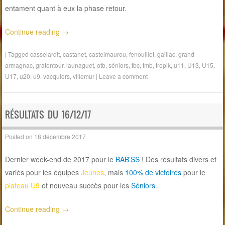
entament quant à eux la phase retour.
Continue reading
→
|
Tagged
casselardit
,
castanet
,
castelmaurou
,
fenouillet
,
gaillac
,
grand
armagnac
,
gratentour
,
launaguet
,
otb
,
séniors
,
tbc
,
tmb
,
tropik
,
u11
,
U13
,
U15
,
U17
,
u20
,
u9
,
vacquiers
,
villemur
|
Leave a comment
RÉSULTATS DU 16/12/17
Posted on
18 décembre 2017
Dernier week-end de 2017 pour le
BAB’SS
! Des résultats divers et
variés pour les équipes
Jeunes
, mais
100% de victoires
pour le
plateau U9
et nouveau succès pour les
Séniors
.
Continue reading
→