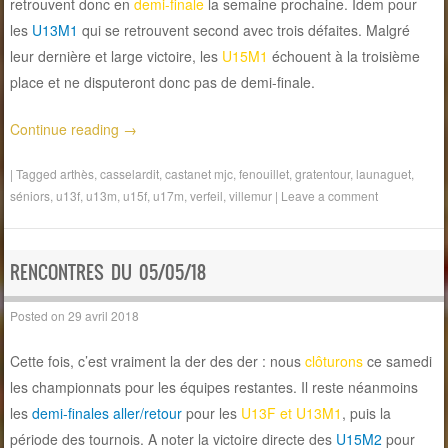
retrouvent donc en
demi-finale
la semaine prochaine. Idem pour
les
U13M1
qui se retrouvent second avec trois défaites. Malgré
leur dernière et large victoire, les
U15M1
échouent à la troisième
place et ne disputeront donc pas de demi-finale.
Continue reading
→
|
Tagged
arthès
,
casselardit
,
castanet mjc
,
fenouillet
,
gratentour
,
launaguet
,
séniors
,
u13f
,
u13m
,
u15f
,
u17m
,
verfeil
,
villemur
|
Leave a comment
RENCONTRES DU 05/05/18
Posted on
29 avril 2018
Cette fois, c’est vraiment la der des der : nous
clôturons
ce samedi
les championnats pour les équipes restantes. Il reste néanmoins
les
demi-finales aller/retour
pour les
U13F et U13M1
, puis la
période des tournois. A noter la victoire directe des
U15M2
pour