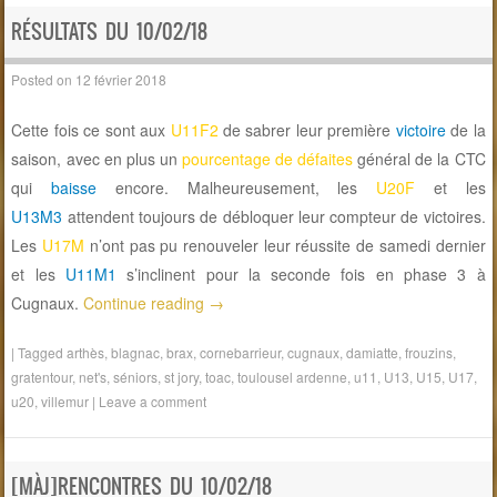
RÉSULTATS DU 10/02/18
Posted on
12 février 2018
Cette fois ce sont aux
U11F2
de sabrer leur première
victoire
de la
saison, avec en plus un
pourcentage de défaites
général de la CTC
qui
baisse
encore. Malheureusement, les
U20F
et les
U13M3
attendent toujours de débloquer leur compteur de victoires.
Les
U17M
n’ont pas pu renouveler leur réussite de samedi dernier
et les
U11M1
s’inclinent pour la seconde fois en phase 3 à
Cugnaux.
Continue reading
→
|
Tagged
arthès
,
blagnac
,
brax
,
cornebarrieur
,
cugnaux
,
damiatte
,
frouzins
,
gratentour
,
net's
,
séniors
,
st jory
,
toac
,
toulousel ardenne
,
u11
,
U13
,
U15
,
U17
,
u20
,
villemur
|
Leave a comment
[MÀJ]RENCONTRES DU 10/02/18