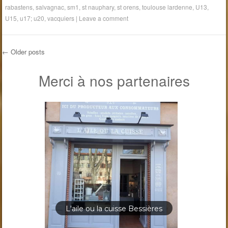
rabastens
,
salvagnac
,
sm1
,
st nauphary
,
st orens
,
toulouse lardenne
,
U13
,
U15
,
u17; u20
,
vacquiers
|
Leave a comment
←
Older posts
Post navigation
Merci à nos partenaires
L'aile ou la cuisse Bessières