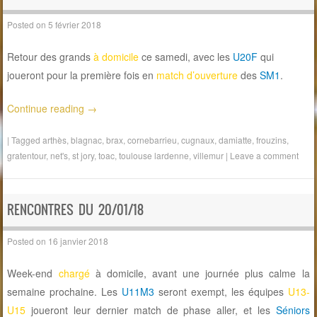
Posted on
5 février 2018
Retour des grands
à domicile
ce samedi, avec les
U20F
qui
joueront pour la première fois en
match d’ouverture
des
SM1
.
Continue reading
→
|
Tagged
arthès
,
blagnac
,
brax
,
cornebarrieu
,
cugnaux
,
damiatte
,
frouzins
,
gratentour
,
net's
,
st jory
,
toac
,
toulouse lardenne
,
villemur
|
Leave a comment
RENCONTRES DU 20/01/18
Posted on
16 janvier 2018
Week-end
chargé
à domicile, avant une journée plus calme la
semaine prochaine. Les
U11M3
seront exempt, les équipes
U13-
U15
joueront leur dernier match de phase aller, et les
Séniors