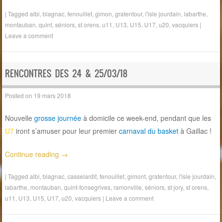
|
Tagged
albi
,
blagnac
,
fenouillet
,
gimon
,
gratentour
,
l'isle jourdain
,
labarthe
,
montauban
,
quint
,
séniors
,
st orens
,
u11
,
U13
,
U15
,
U17
,
u20
,
vacquiers
|
Leave a comment
RENCONTRES DES 24 & 25/03/18
Posted on
19 mars 2018
Nouvelle
grosse journée
à domicile ce week-end, pendant que les
U7
iront s’amuser pour leur premier
carnaval du basket
à Gaillac !
Continue reading
→
|
Tagged
albi
,
blagnac
,
casselardit
,
fenouillet
,
gimont
,
gratentour
,
l'isle jourdain
,
labarthe
,
montauban
,
quint-fonsegrives
,
ramonville
,
séniors
,
st jory
,
st orens
,
u11
,
U13
,
U15
,
U17
,
u20
,
vacquiers
|
Leave a comment