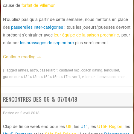
cause de
forfait de Villemur
.
N’oubliez pas qu’à partir de cette semaine, nous mettons en place
des
passerelles inter-catégories
: tous les joueurs/joueuses devront
à présent s’entraîner avec
leur équipe de la saison prochaine
, pour
entamer
les brassages de septembre
plus sereinement.
Continue reading
→
|
Tagged
arthès
,
astro
,
casselardit
,
castanet mjc
,
coach dating
,
fenouillet
,
gratentour
,
u13f
,
u13m
,
u15f
,
u15m
,
u17m
,
verfil
,
villemur
|
Leave a comment
RENCONTRES DES 06 & 07/04/18
Posted on
2 avril 2018
Clap de fin ce week-end pour les
U9
, les
U11
, les
U15F Région
, les
U20F Occitanie
et les
SM1 Pré-Région
! Les équipes
Département