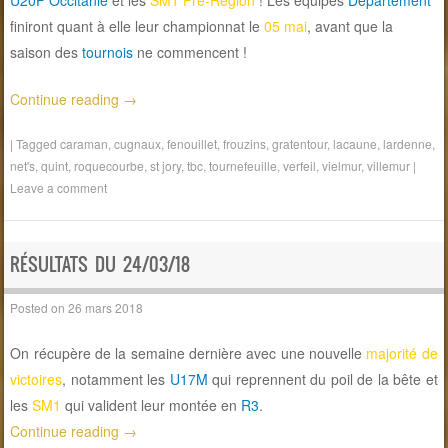
finiront quant à elle leur championnat le
05 mai
, avant que la
saison des
tournois
ne commencent !
Continue reading
→
|
Tagged
caraman
,
cugnaux
,
fenouillet
,
frouzins
,
gratentour
,
lacaune
,
lardenne
,
net's
,
quint
,
roquecourbe
,
st jory
,
tbc
,
tournefeuille
,
verfeil
,
vielmur
,
villemur
|
Leave a comment
RÉSULTATS DU 24/03/18
Posted on
26 mars 2018
On récupère de la semaine dernière avec une nouvelle
majorité de
victoires
, notamment les
U17M
qui reprennent du poil de la bête et
les
SM1
qui valident leur montée en
R3
.
Continue reading
→