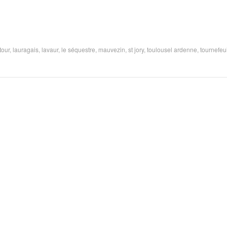
tour
,
lauragais
,
lavaur
,
le séquestre
,
mauvezin
,
st jory
,
toulousel ardenne
,
tournefeui