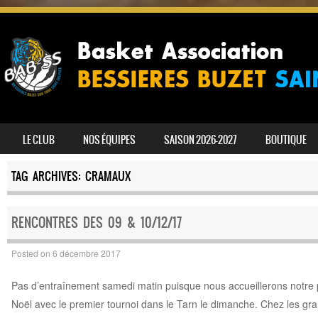
SKIP TO CONTENT
LE CLUB
NOS ÉQUIPES
SAISON 2026-2027
BOUTIQUE
MENU
TAG ARCHIVES:
CRAMAUX
RENCONTRES DES 09 & 10/12/17
Posted on
6 décembre 2017
Pas d’entraînement samedi matin puisque nous accueillerons notre 
Noël avec le premier tournoi dans le Tarn le dimanche. Chez les gra