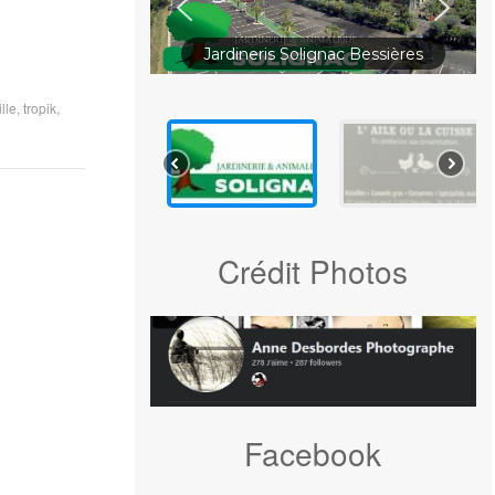
Jardineris Solignac Bessières
lle
,
tropik
,
Crédit Photos
Facebook