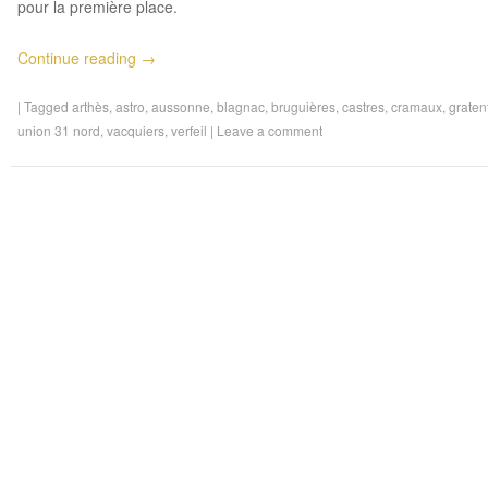
pour la première place.
Continue reading
→
|
Tagged
arthès
,
astro
,
aussonne
,
blagnac
,
bruguières
,
castres
,
cramaux
,
graten
union 31 nord
,
vacquiers
,
verfeil
|
Leave a comment