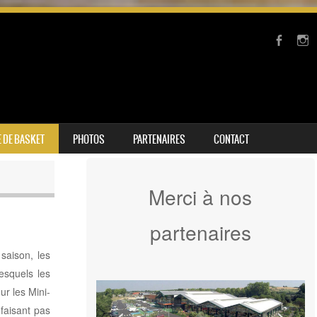
 DE BASKET
PHOTOS
PARTENAIRES
CONTACT
Merci à nos
partenaires
saison, les
esquels les
ur les Mini-
 faisant pas