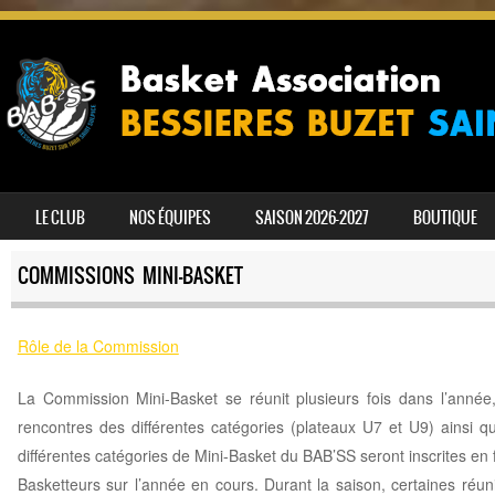
SKIP TO CONTENT
LE CLUB
NOS ÉQUIPES
SAISON 2026-2027
BOUTIQUE
MENU
COMMISSIONS MINI-BASKET
Rôle de la Commission
La Commission Mini-Basket se réunit plusieurs fois dans l’année,
rencontres des différentes catégories (plateaux U7 et U9) ainsi 
différentes catégories de Mini-Basket du BAB’SS seront inscrites en 
Basketteurs sur l’année en cours. Durant la saison, certaines réun