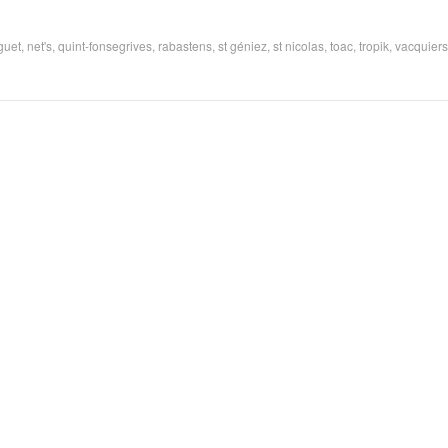
guet
,
net's
,
quint-fonsegrives
,
rabastens
,
st géniez
,
st nicolas
,
toac
,
tropik
,
vacquiers