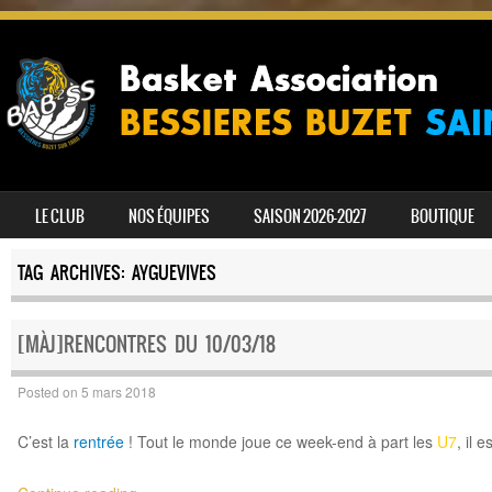
SKIP TO CONTENT
LE CLUB
NOS ÉQUIPES
SAISON 2026-2027
BOUTIQUE
MENU
TAG ARCHIVES:
AYGUEVIVES
[MÀJ]RENCONTRES DU 10/03/18
Posted on
5 mars 2018
C’est la
rentrée
! Tout le monde joue ce week-end à part les
U7
, il 