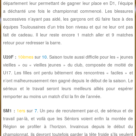
département leur permettant de gagner leur place en D1, l’équipe
a déchanté une fois le championnat commencé. Les blessures
successives n’ayant pas aidé, les garçons ont dû faire face à des
équipes Toulousaines d’un très bon niveau et qui ne leur ont pas
fait de cadeau. Il leur reste encore 1 match aller et 9 matches
retour pour redresser la barre.
U20F :
10èmes
sur
10
. Saison toute aussi difficile pour les « jeunes
vieilles » ou « vieilles jeunes » du club, composée de moitié de
U17. Les filles ont perdu bêtement des rencontres « faciles » et
n’ont malheureusement rien gagné depuis le début de la saison. Le
sérieux et le travail seront leurs meilleurs alliés pour espérer
remporter au moins un match d’ici la fin de l’année.
SM1 :
1ers
sur
7
. Un peu de recrutement par-ci, de sérieux et de
travail par-là, et voilà que les Séniors voient enfin la montée de
Région se profiler à l’horizon. Invaincus depuis le début du
championnat, ils devront toutefois garder la tête froide s’ils veulent