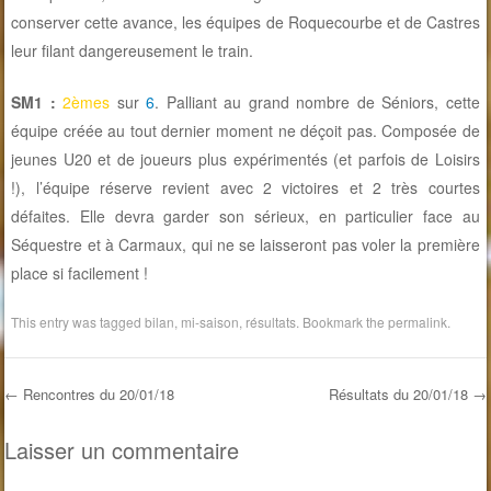
conserver cette avance, les équipes de Roquecourbe et de Castres
leur filant dangereusement le train.
SM1 :
2èmes
sur
6
. Palliant au grand nombre de Séniors, cette
équipe créée au tout dernier moment ne déçoit pas. Composée de
jeunes U20 et de joueurs plus expérimentés (et parfois de Loisirs
!), l’équipe réserve revient avec 2 victoires et 2 très courtes
défaites. Elle devra garder son sérieux, en particulier face au
Séquestre et à Carmaux, qui ne se laisseront pas voler la première
place si facilement !
This entry was tagged
bilan
,
mi-saison
,
résultats
. Bookmark the
permalink
.
←
Rencontres du 20/01/18
Résultats du 20/01/18
→
Post navigation
Laisser un commentaire