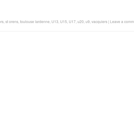
ors
,
st orens
,
toulouse lardenne
,
U13
,
U15
,
U17
,
u20
,
u9
,
vacquiers
|
Leave a comm