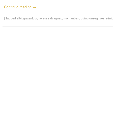
Continue reading
→
|
Tagged
albi
,
gratentour
,
lavaur salvagnac
,
montauban
,
quint-fonsegrives
,
séni