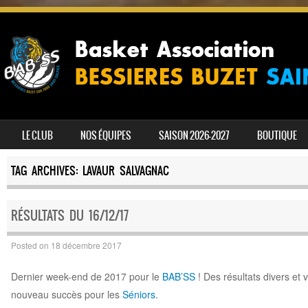
SKIP TO CONTENT
LE CLUB
NOS ÉQUIPES
SAISON 2026-2027
BOUTIQUE
MENU
TAG ARCHIVES:
LAVAUR SALVAGNAC
RÉSULTATS DU 16/12/17
Posted on
18 décembre 2017
Dernier week-end de 2017 pour le
BAB’SS
! Des résultats divers et 
nouveau succès pour les
Séniors
.