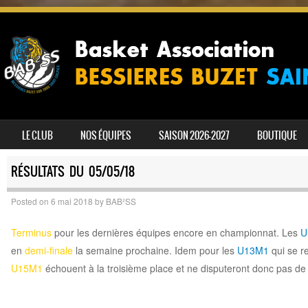
SKIP TO CONTENT
LE CLUB
NOS ÉQUIPES
SAISON 2026-2027
BOUTIQUE
MENU
RÉSULTATS DU 05/05/18
Posted on
6 mai 2018
by
BAB²SS
Terminus
pour les dernières équipes encore en championnat. Les
U
en
demi-finale
la semaine prochaine. Idem pour les
U13M1
qui se re
U15M1
échouent à la troisième place et ne disputeront donc pas de 