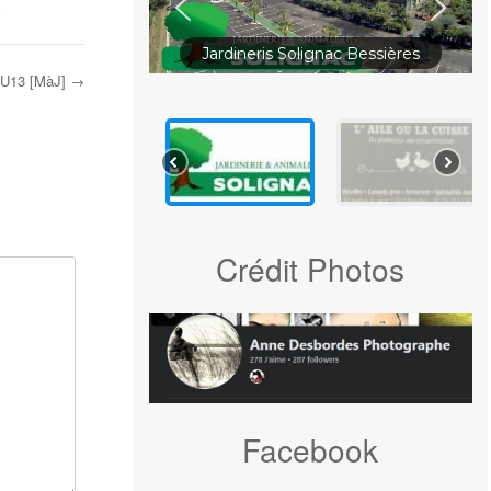
.
Jardineris Solignac Bessières
s U13 [MàJ]
→
Crédit Photos
Facebook