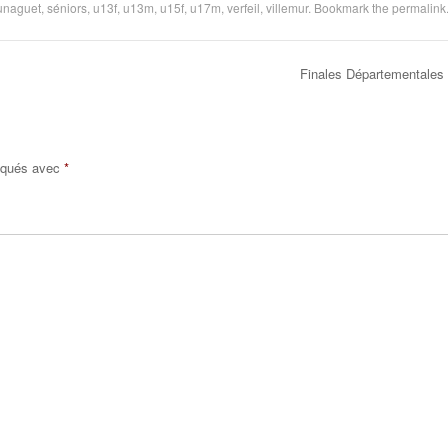
unaguet
,
séniors
,
u13f
,
u13m
,
u15f
,
u17m
,
verfeil
,
villemur
. Bookmark the
permalink
Finales Départementale
diqués avec
*