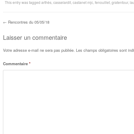
This entry was tagged
arthès
,
casselardit
,
castanet mjc
,
fenouillet
,
gratentour
,
la
←
Rencontres du 05/05/18
Post navigation
Laisser un commentaire
Votre adresse e-mail ne sera pas publiée.
Les champs obligatoires sont in
Commentaire
*