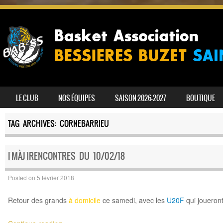
SKIP TO CONTENT
LE CLUB
NOS ÉQUIPES
SAISON 2026-2027
BOUTIQUE
MENU
TAG ARCHIVES:
CORNEBARRIEU
[MÀJ]RENCONTRES DU 10/02/18
Posted on
5 février 2018
Retour des grands
à domicile
ce samedi, avec les
U20F
qui joueront