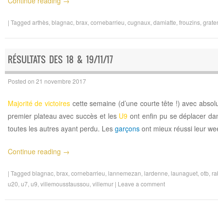
Continue reading
→
|
Tagged
arthès
,
blagnac
,
brax
,
cornebarrieu
,
cugnaux
,
damiatte
,
frouzins
,
grate
RÉSULTATS DES 18 & 19/11/17
Posted on
21 novembre 2017
Majorité de victoires
cette semaine (d’une courte tête !) avec abso
premier plateau avec succès et les
U9
ont enfin pu se déplacer da
toutes les autres ayant perdu. Les
garçons
ont mieux réussi leur w
Continue reading
→
|
Tagged
blagnac
,
brax
,
cornebarrieu
,
lannemezan
,
lardenne
,
launaguet
,
otb
,
ra
u20
,
u7
,
u9
,
villemousstaussou
,
villemur
|
Leave a comment