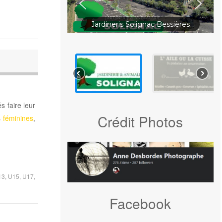
Jardineris Solignac Bessières
s faire leur
Crédit Photos
s
féminines
,
13
,
U15
,
U17
,
Facebook