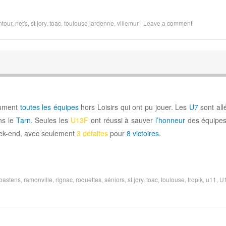
ntour
,
net's
,
st jory
,
toac
,
toulouse lardenne
,
villemur
|
Leave a comment
lument
toutes les équipes
hors Loisirs qui ont pu jouer. Les
U7
sont allé
ns le
Tarn
. Seules les
U13F
ont réussi à sauver
l’honneur
des équipe
eek-end, avec seulement
3 défaites
pour
8 victoires
.
bastens
,
ramonville
,
rignac
,
roquettes
,
séniors
,
st jory
,
toac
,
toulouse
,
tropik
,
u11
,
U