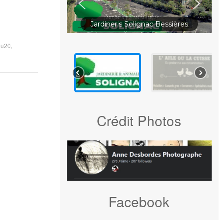
Jardineris Solignac Bessières
 u20
,
Crédit Photos
Facebook