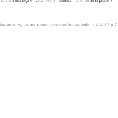
uant à eux déjà en vacances, en attendant la sortie de la phase 3.
abastens
,
salvagnac
,
sm1
,
st nauphary
,
st orens
,
toulouse lardenne
,
U13
,
U15
,
u17;