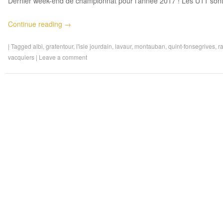
Dernier week-end de championnat pour l’année 2017 ! Les U11 sont q
Continue reading
→
|
Tagged
albi
,
gratentour
,
l'isle jourdain
,
lavaur
,
montauban
,
quint-fonsegrives
,
r
vacquiers
|
Leave a comment