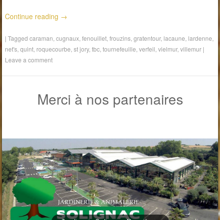
Continue reading
→
|
Tagged
caraman
,
cugnaux
,
fenouillet
,
frouzins
,
gratentour
,
lacaune
,
lardenne
,
net's
,
quint
,
roquecourbe
,
st jory
,
tbc
,
tournefeuille
,
verfeil
,
vielmur
,
villemur
|
Leave a comment
Merci à nos partenaires