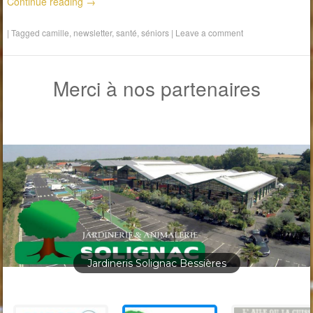
Continue reading
→
|
Tagged
camille
,
newsletter
,
santé
,
séniors
|
Leave a comment
Merci à nos partenaires
Jardineris Solignac Bessières