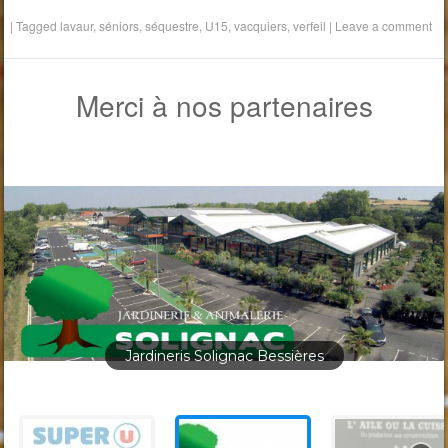
|
Tagged
lavaur
,
séniors
,
séquestre
,
U15
,
vacquiers
,
verfeil
|
Leave a comment
Merci à nos partenaires
Jardineris Solignac Bessières