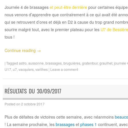
Journée 4 de brassages
et peut-être dernière
pour certaines équip
nous venons d’apprendre que contrairement à ce qui avait été anno
qui se retrouvent d’ores et déjà en D2 à cause du trop grand nombr
sourire malgré tout, avec le premier plateau pour les
U7 de Bessièr
tous !
Continue reading
→
|
Tagged
astro
,
aussonne
,
brassages
,
bruguières
,
gratentour
,
graulhet
,
journée 
U17
,
u7
,
vacquiers
,
varilhes
|
Leave a comment
RÉSULTATS DU 30/09/2017
Posted on
2 octobre 2017
Plus de défaites de victoires cette semaine, avec néanmoins
beauco
! La semaine prochaine, les
brassages
et
phases 1
continuent, avec 