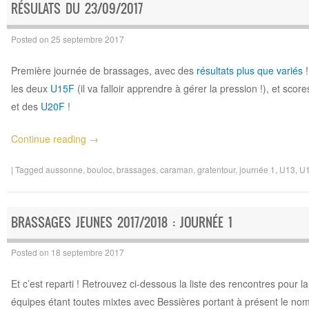
RÉSULATS DU 23/09/2017
Posted on
25 septembre 2017
Première journée de brassages, avec des
résultats plus que variés
!
les deux
U15F
(il va falloir apprendre à gérer la pression !), et sco
et des
U20F
!
Continue reading
→
|
Tagged
aussonne
,
bouloc
,
brassages
,
caraman
,
gratentour
,
journée 1
,
U13
,
U
BRASSAGES JEUNES 2017/2018 : JOURNÉE 1
Posted on
18 septembre 2017
Et c’est reparti ! Retrouvez ci-dessous la liste des rencontres pou
équipes étant toutes mixtes avec Bessières portant à présent le n