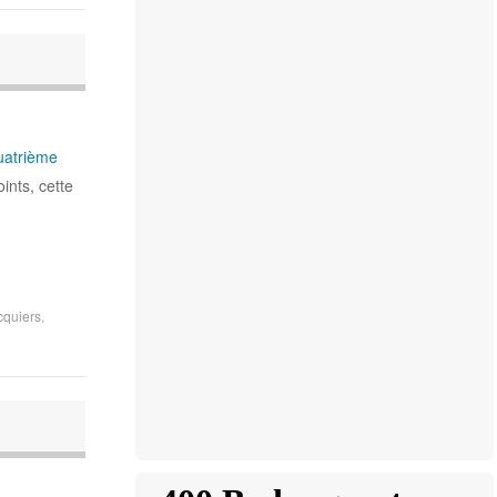
uatrième
nts, cette
cquiers
,