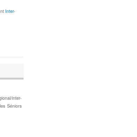
ent
Inter-
onal/inter-
les Séniors