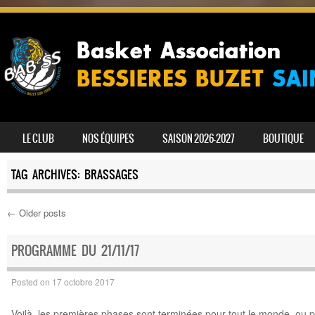
SKIP TO CONTENT
LE CLUB
NOS ÉQUIPES
SAISON 2026-2027
BOUTIQUE
MENU
TAG ARCHIVES:
BRASSAGES
←
Older posts
Post navigation
PROGRAMME DU 21/11/17
Posted on
17 octobre 2017
Voilà, les premières phases sont terminées pour tout le monde, ou 