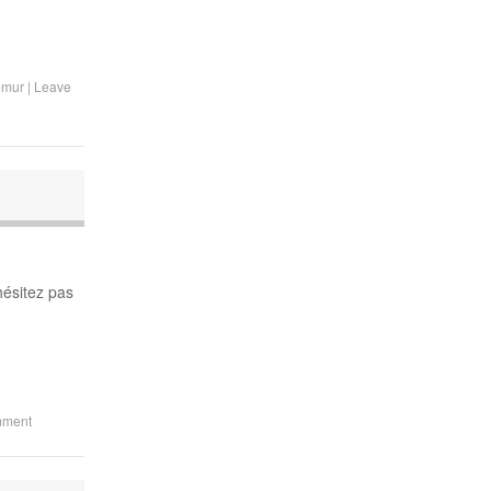
lemur
|
Leave
ésitez pas
mment