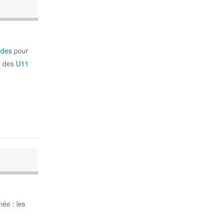
ndes
pour
e des
U11
ée : les