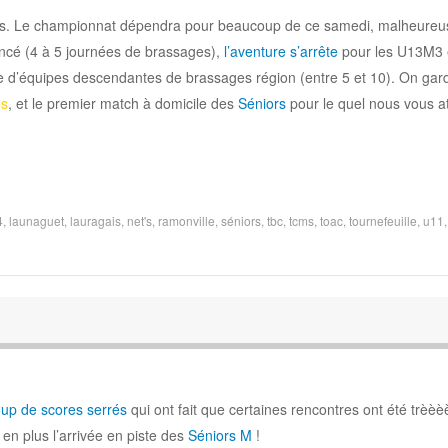
es. Le championnat dépendra pour beaucoup de ce samedi, malheure
ncé (4 à 5 journées de brassages),
l’aventure s’arrête
pour les U13M3 
e d’équipes descendantes de brassages région (entre 5 et 10). On gard
es
, et le premier match à domicile des
Séniors
pour le quel nous vous a
4
,
launaguet
,
lauragais
,
net's
,
ramonville
,
séniors
,
tbc
,
tcms
,
toac
,
tournefeuille
,
u11
up de scores serrés
qui ont fait que certaines rencontres ont été trèè
en plus l’arrivée en piste des
Séniors M
!