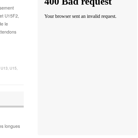
usement
et U15F2,
e le
ttendons
,
U13
,
U15
,
èès longues