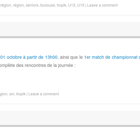
-région
,
région
,
séniors
,
toulouse
,
tropik
,
U13
,
U15
|
Leave a comment
01 octobre à partir de 13h00
, ainsi que le
1er match de championnat 
complète des rencontres de la journée :
égion
,
sm
,
tropik
|
Leave a comment