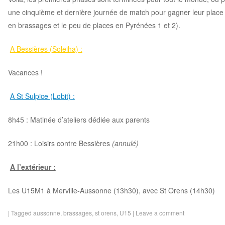
une cinquième et dernière journée de match pour gagner leur place
en brassages et le peu de places en Pyrénées 1 et 2).
A Bessières (Soleiha) :
Vacances !
A St Sulpice (Lobit) :
8h45 : Matinée d’ateliers dédiée aux parents
21h00 : Loisirs contre Bessières
(annulé)
A l’extérieur :
Les U15M1 à Merville-Aussonne (13h30), avec St Orens (14h30)
|
Tagged
aussonne
,
brassages
,
st orens
,
U15
|
Leave a comment