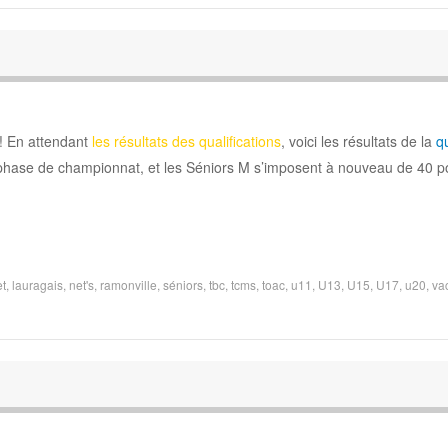
! En attendant
les résultats des qualifications
, voici les résultats de la
q
hase de championnat, et les Séniors M s’imposent à nouveau de 40 poi
t
,
lauragais
,
net's
,
ramonville
,
séniors
,
tbc
,
tcms
,
toac
,
u11
,
U13
,
U15
,
U17
,
u20
,
va