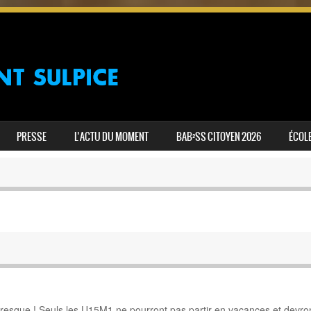
PRESSE
L’ACTU DU MOMENT
BAB²SS CITOYEN 2026
ÉCOLE
presque ! Seuls les U15M1 ne pourront pas partir en vacances et devro