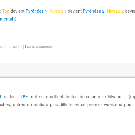
 :
Top
devient
Pyrénées 1
,
Niveau 1
devient
Pyrénées 2
,
Niveau 2
devi
mental 2
.
quiers
,
verfeil
|
Leave a comment
1
et les
U15F
, qui se qualifient toutes deux pour le Niveau 1 (régi
ches, entrée en matière plus difficile en ce premier week-end pour 