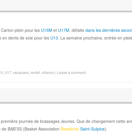
 Carton plein pour les
U15M
et
U17M
, défaite
dans les dernières seco
res en dents de scie pour les
U13
. La semaine prochaine, entrée en pist
15
,
U17
,
vacquiers
,
verfeil
,
villemur
|
Leave a comment
r la première journée de brassages Jeunes. Que de changement cette ann
om de BAB’SS (Basket Association
Bessières
Saint-Sulpice
).