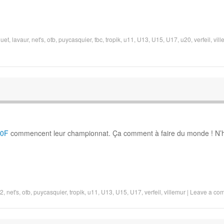
uet
,
lavaur
,
net's
,
otb
,
puycasquier
,
tbc
,
tropik
,
u11
,
U13
,
U15
,
U17
,
u20
,
verfeil
,
vil
0F
commencent leur championnat. Ça comment à faire du monde ! N’h
 2
,
net's
,
otb
,
puycasquier
,
tropik
,
u11
,
U13
,
U15
,
U17
,
verfeil
,
villemur
|
Leave a co