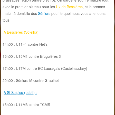
brassages région (entre 5 et 10). On garde le sourire malgré tout,
avec le premier plateau pour les
U7 de Bessières
, et le premier
match à domicile des
Séniors
pour le quel nous vous attendons
tous !
A Bessières (Soleiha) :
14h00 : U11F1 contre Net’s
15h00 : U15M1 contre Bruguières 3
17h00 : U17M contre BC Lauragais (Castelnaudary)
20h00 : Séniors M contre Graulhet
A St Sulpice (Lobit) :
13h00 : U11M3 contre TCMS