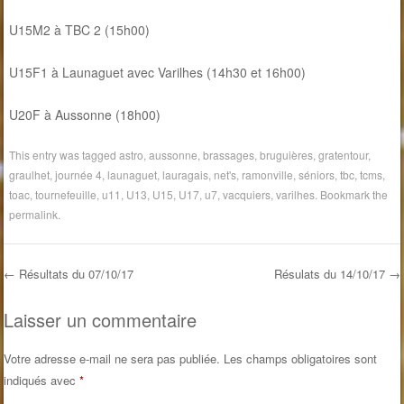
U15M2 à TBC 2 (15h00)
U15F1 à Launaguet avec Varilhes (14h30 et 16h00)
U20F à Aussonne (18h00)
This entry was tagged
astro
,
aussonne
,
brassages
,
bruguières
,
gratentour
,
graulhet
,
journée 4
,
launaguet
,
lauragais
,
net's
,
ramonville
,
séniors
,
tbc
,
tcms
,
toac
,
tournefeuille
,
u11
,
U13
,
U15
,
U17
,
u7
,
vacquiers
,
varilhes
. Bookmark the
permalink
.
←
Résultats du 07/10/17
Résulats du 14/10/17
→
Post navigation
Laisser un commentaire
Votre adresse e-mail ne sera pas publiée.
Les champs obligatoires sont
indiqués avec
*