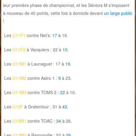
leur première phase de championnat, et les Séniors M s’imposent
à nouveau de 40 points, cette fois à domicile devant
un large public
!
Les
U11F1
contre Net’s:
17
à 19.
Les
U11F2
à Vacquiers : 22 à
10
.
Les
U11M1
à Launaguet : 17 à
19
.
Les
U11M2
contre Astro 1 :
9
à 23.
Les
U11M3
contre TCMS 2 :
22
à 10.
Les
U13F
à Gratentour : 31 à
43
.
Les
U13M1
contre TOAC :
34
à 26.
Les
U13M2
à Ramonville : 52 à
29
.