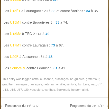
Les
U15F1
à Launaguet : 20 à
33
et contre Varilhes :
34
à 35.
Les
U15M1
contre Bruguières 3 :
33
à 74.
Les
U15M2
à TBC 2 : 41 à
49
.
Les
U17M1
contre Lauragais :
73
à 67.
Les
U20F
à Aussonne : 64 à
43
.
Les
Séniors M
contre Graulhet :
81
à 41.
This entry was tagged
astro
,
aussonne
,
brassages
,
bruguières
,
gratentour
,
graulhet
,
launaguet
,
lauragais
,
net's
,
ramonville
,
séniors
,
tbc
,
tcms
,
toac
,
u11
,
U13
,
U15
,
U17
,
u20
,
vacquiers
,
varilhes
. Bookmark the
permalink
.
←
Rencontres du 14/10/17
Programme du 21/11/17
→