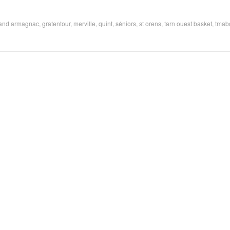
and armagnac
,
gratentour
,
merville
,
quint
,
séniors
,
st orens
,
tarn ouest basket
,
tmab