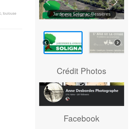
c
,
toulouse
Jardineris Solignac Bessières
Crédit Photos
Facebook