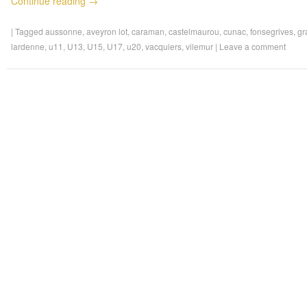
Continue reading
→
|
Tagged
aussonne
,
aveyron lot
,
caraman
,
castelmaurou
,
cunac
,
fonsegrives
,
gr
lardenne
,
u11
,
U13
,
U15
,
U17
,
u20
,
vacquiers
,
vilemur
|
Leave a comment