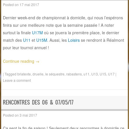
Posted on
17 mai 2017
Dernier week-end de championnat à domicile, qui nous l’espérons
finira sur une meilleure note que la semaine passée ! A noter
surtout la finale
U17M
où se jouera la première place, le dernier
match des
U11
et
U15M
. Aussi, les
Loisirs
se rendront à Réalmont
pour leur tournoi annuel !
Continue reading
→
|
Tagged
briatexte
,
druelle
,
le séquestre
,
rabastens
,
u11
,
U13
,
U15
,
U17
|
Leave a comment
RENCONTRES DES 06 & 07/05/17
Posted on
3 mai 2017
Ça sent la fin de saison ! Seulement deux rencontres à domicile ce