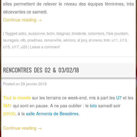
elles permettent de relever le niveau des équipes féminines, très
décevantes ce samedi.
Continue reading
→
|
Tagged
astro
,
aussonne
,
bclm
,
blagnac
,
briatexte
,
colomiers
,
l'isle jourdain
,
lauragais
,
otb
,
pradines
,
ramonville
,
séniors
,
st jory
,
st orens
,
tmb
,
u11
,
U13
,
U15
,
U17
,
u20
|
Leave a comment
RENCONTRES DES 02 & 03/02/18
Posted on
29 janvier 2018
Tout le monde
sur les terrains ce week-end, mis à part les
U7
et les
SM1
qui sont en pause. A ne pas oublier : le
loto
samedi soir
20h30
, à la
salle Armonia de Bessières
.
Continue reading
→