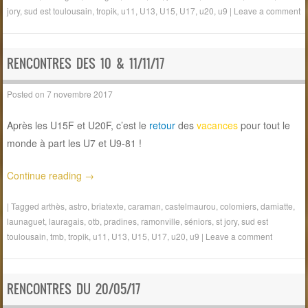
jory
,
sud est toulousain
,
tropik
,
u11
,
U13
,
U15
,
U17
,
u20
,
u9
|
Leave a comment
RENCONTRES DES 10 & 11/11/17
Posted on
7 novembre 2017
Après les U15F et U20F, c’est le
retour
des
vacances
pour tout le
monde à part les U7 et U9-81 !
Continue reading
→
|
Tagged
arthès
,
astro
,
briatexte
,
caraman
,
castelmaurou
,
colomiers
,
damiatte
,
launaguet
,
lauragais
,
otb
,
pradines
,
ramonville
,
séniors
,
st jory
,
sud est
toulousain
,
tmb
,
tropik
,
u11
,
U13
,
U15
,
U17
,
u20
,
u9
|
Leave a comment
RENCONTRES DU 20/05/17