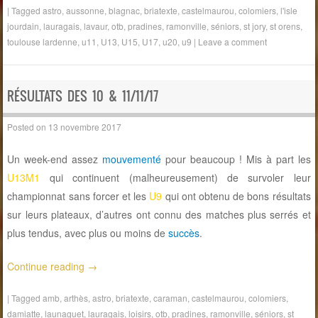
|
Tagged
astro
,
aussonne
,
blagnac
,
briatexte
,
castelmaurou
,
colomiers
,
l'isle
jourdain
,
lauragais
,
lavaur
,
otb
,
pradines
,
ramonville
,
séniors
,
st jory
,
st orens
,
toulouse lardenne
,
u11
,
U13
,
U15
,
U17
,
u20
,
u9
|
Leave a comment
RÉSULTATS DES 10 & 11/11/17
Posted on
13 novembre 2017
Un week-end assez
mouvementé
pour beaucoup ! Mis à part les
U13M1
qui continuent (malheureusement) de survoler leur
championnat sans forcer et les
U9
qui ont obtenu de bons résultats
sur leurs plateaux, d’autres ont connu des matches plus serrés et
plus tendus, avec plus ou moins de
succès
.
Continue reading
→
|
Tagged
amb
,
arthès
,
astro
,
briatexte
,
caraman
,
castelmaurou
,
colomiers
,
damiatte
,
launaguet
,
lauragais
,
loisirs
,
otb
,
pradines
,
ramonville
,
séniors
,
st