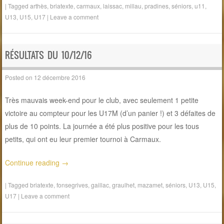
|
Tagged
arthès
,
briatexte
,
carmaux
,
laissac
,
millau
,
pradines
,
séniors
,
u11
,
U13
,
U15
,
U17
|
Leave a comment
RÉSULTATS DU 10/12/16
Posted on
12 décembre 2016
Très mauvais week-end pour le club, avec seulement 1 petite
victoire au compteur pour les U17M (d’un panier !) et 3 défaites de
plus de 10 points. La journée a été plus positive pour les tous
petits, qui ont eu leur premier tournoi à Carmaux.
Continue reading
→
|
Tagged
briatexte
,
fonsegrives
,
gaillac
,
graulhet
,
mazamet
,
séniors
,
U13
,
U15
,
U17
|
Leave a comment