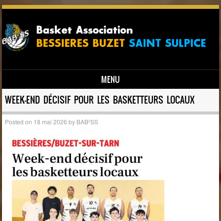
MENU
Skip to content
WEEK-END DÉCISIF POUR LES BASKETTEURS LOCAUX
Posted on
18 mai 2026
by
BAB²SS