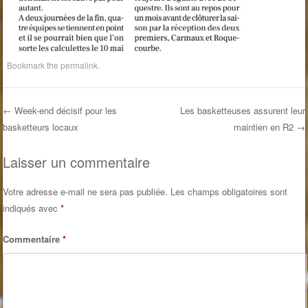
Bookmark the
permalink
.
←
Week-end décisif pour les
Les basketteuses assurent leur
basketteurs locaux
maintien en R2
→
Post navigation
Laisser un commentaire
Votre adresse e-mail ne sera pas publiée.
Les champs obligatoires sont
indiqués avec
*
Commentaire
*