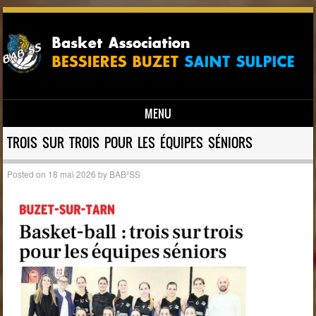
MENU
Skip to content
TROIS SUR TROIS POUR LES ÉQUIPES SÉNIORS
Posted on
18 mai 2026
by
BAB²SS