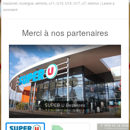
mazamet
,
rouergue
,
séniors
,
u11
,
U13
,
U15
,
U17
,
u7
,
vielmur
|
Leave a
comment
Merci à nos partenaires
Jardineris Solignac Bessières