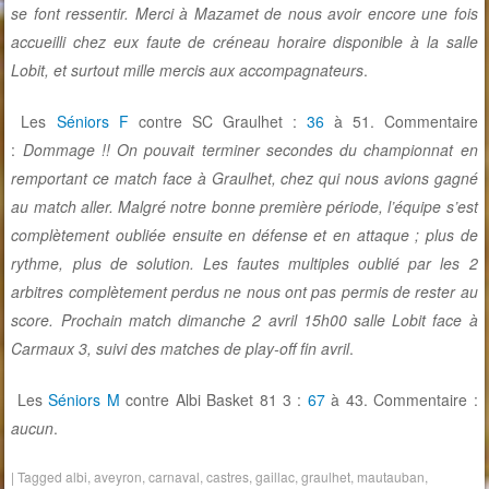
se font ressentir. Merci à Mazamet de nous avoir encore une fois
accueilli chez eux faute de créneau horaire disponible à la salle
Lobit, et surtout mille mercis aux accompagnateurs
.
Les
Séniors F
contre SC Graulhet :
36
à 51. Commentaire
:
Dommage !! On pouvait terminer secondes du championnat en
remportant ce match face à Graulhet, chez qui nous avions gagné
au match aller. Malgré notre bonne première période, l’équipe s’est
complètement oubliée ensuite en défense et en attaque ; plus de
rythme, plus de solution. Les fautes multiples oublié par les 2
arbitres complètement perdus ne nous ont pas permis de rester au
score. Prochain match dimanche 2 avril 15h00 salle Lobit face à
Carmaux 3, suivi des matches de play-off fin avril
.
Les
Séniors M
contre Albi Basket 81 3 :
67
à 43. Commentaire :
aucun
.
|
Tagged
albi
,
aveyron
,
carnaval
,
castres
,
gaillac
,
graulhet
,
mautauban
,