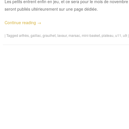
Les petits entrent enfin en jeu, et ce sera pour le mois de novembre
seront publiés ultérieurement sur une page dédiée.
Continue reading
→
|
Tagged
arthès
,
gaillac
,
graulhet
,
lavaur
,
marsac
,
mini-basket
,
plateau
,
u11
,
u9