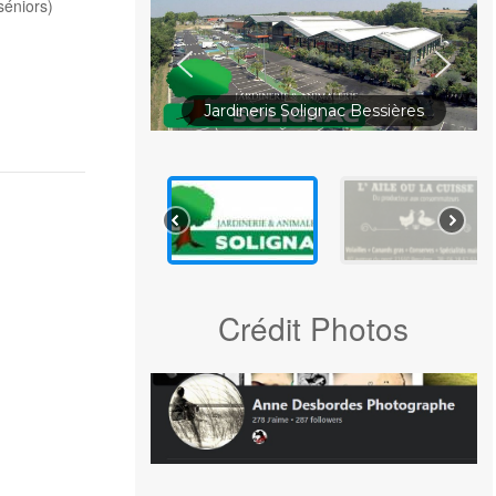
séniors)
Jardineris Solignac Bessières
Crédit Photos