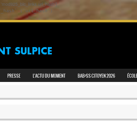
ey 'mod925_blc_links.url_hash']
l_hash` (`url_hash`)
PRESSE
L’ACTU DU MOMENT
BAB²SS CITOYEN 2026
ÉCOLE