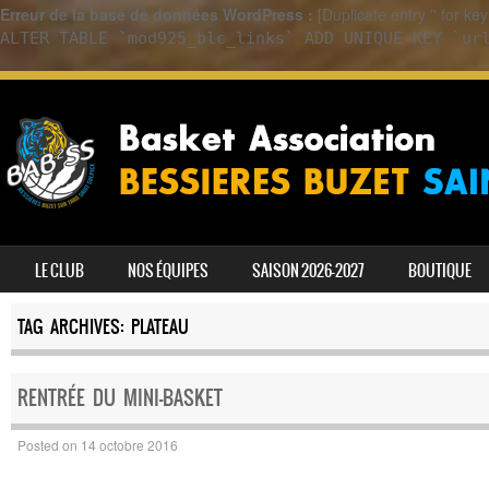
Erreur de la base de données WordPress :
[Duplicate entry '' for k
ALTER TABLE `mod925_blc_links` ADD UNIQUE KEY `ur
SKIP TO CONTENT
LE CLUB
NOS ÉQUIPES
SAISON 2026-2027
BOUTIQUE
MENU
TAG ARCHIVES:
PLATEAU
RENTRÉE DU MINI-BASKET
Posted on
14 octobre 2016