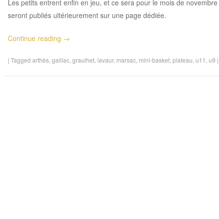
Les petits entrent enfin en jeu, et ce sera pour le mois de novembre
seront publiés ultérieurement sur une page dédiée.
Continue reading
→
|
Tagged
arthès
,
gaillac
,
graulhet
,
lavaur
,
marsac
,
mini-basket
,
plateau
,
u11
,
u9