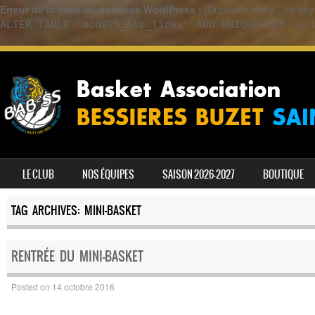
Erreur de la base de données WordPress :
[Duplicate entry '' for k
ALTER TABLE `mod925_blc_links` ADD UNIQUE KEY `ur
SKIP TO CONTENT
LE CLUB
NOS ÉQUIPES
SAISON 2026-2027
BOUTIQUE
MENU
TAG ARCHIVES:
MINI-BASKET
RENTRÉE DU MINI-BASKET
Posted on
14 octobre 2016