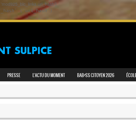
ey 'mod925_blc_links.url_hash']
l_hash` (`url_hash`)
PRESSE
L’ACTU DU MOMENT
BAB²SS CITOYEN 2026
ÉCOLE