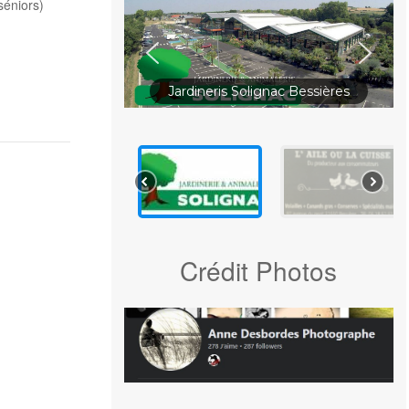
séniors)
Jardineris Solignac Bessières
Crédit Photos