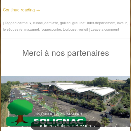
Continue reading
→
|
Tagged
carmaux
,
cunac
,
damiatte
,
gaillac
,
graulhet
,
inter-département
,
lavaur
,
le séquestre
,
mazamet
,
roquecourbe
,
toulouse
,
verfeil
|
Leave a comment
Merci à nos partenaires
Jardineris Solignac Bessières