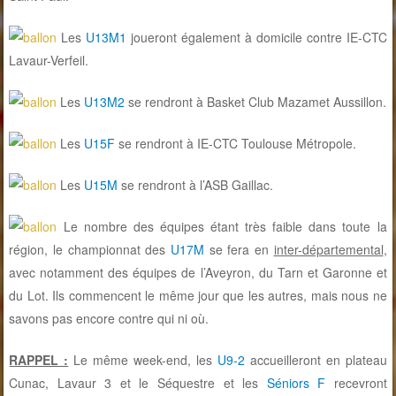
Les
U13M1
joueront également à domicile contre IE-CTC
Lavaur-Verfeil.
Les
U13M2
se rendront à Basket Club Mazamet Aussillon.
Les
U15F
se rendront à IE-CTC Toulouse Métropole.
Les
U15M
se rendront à l’ASB Gaillac.
Le nombre des équipes étant très faible dans toute la
région, le championnat des
U17M
se fera en
inter-départemental
,
avec notamment des équipes de l’Aveyron, du Tarn et Garonne et
du Lot. Ils commencent le même jour que les autres, mais nous ne
savons pas encore contre qui ni où.
RAPPEL :
Le même week-end, les
U9-2
accueilleront en plateau
Cunac, Lavaur 3 et le Séquestre et les
Séniors F
recevront