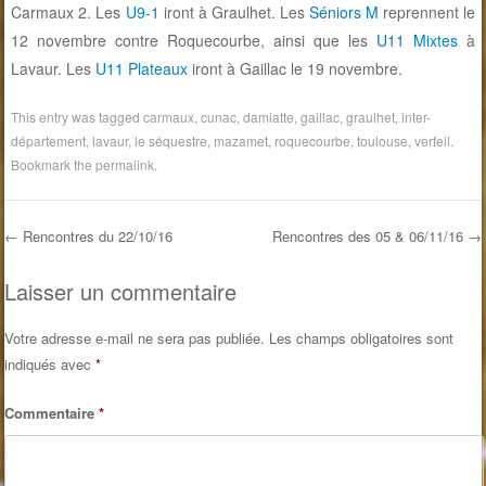
Carmaux 2. Les
U9-1
iront à Graulhet. Les
Séniors M
reprennent le
12 novembre contre Roquecourbe, ainsi que les
U11 Mixtes
à
Lavaur. Les
U11
Plateaux
iront à Gaillac le 19 novembre.
This entry was tagged
carmaux
,
cunac
,
damiatte
,
gaillac
,
graulhet
,
inter-
département
,
lavaur
,
le séquestre
,
mazamet
,
roquecourbe
,
toulouse
,
verfeil
.
Bookmark the
permalink
.
←
Rencontres du 22/10/16
Rencontres des 05 & 06/11/16
→
Post navigation
Laisser un commentaire
Votre adresse e-mail ne sera pas publiée.
Les champs obligatoires sont
indiqués avec
*
Commentaire
*