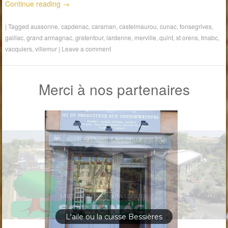
Continue reading
→
|
Tagged
aussonne
,
capdenac
,
caraman
,
castelmaurou
,
cunac
,
fonsegrives
,
gaillac
,
grand armagnac
,
gratentour
,
lardenne
,
merville
,
quint
,
st orens
,
tmabc
,
vacquiers
,
villemur
|
Leave a comment
Merci à nos partenaires
L'aile ou la cuisse Bessières