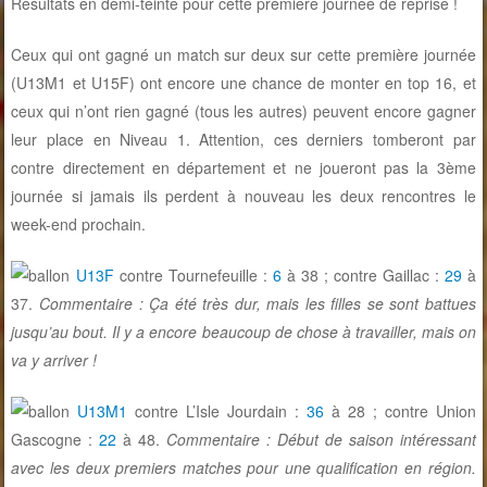
Résultats en demi-teinte pour cette première journée de reprise !
Ceux qui ont gagné un match sur deux sur cette première journée
(U13M1 et U15F) ont encore une chance de monter en top 16, et
ceux qui n’ont rien gagné (tous les autres) peuvent encore gagner
leur place en Niveau 1. Attention, ces derniers tomberont par
contre directement en département et ne joueront pas la 3ème
journée si jamais ils perdent à nouveau les deux rencontres le
week-end prochain.
U13F
contre Tournefeuille :
6
à 38 ; contre Gaillac :
29
à
37.
Commentaire : Ça été très dur, mais les filles se sont battues
jusqu’au bout. Il y a encore beaucoup de chose à travailler, mais on
va y arriver !
U13M1
contre L’Isle Jourdain :
36
à 28 ; contre Union
Gascogne :
22
à 48.
Commentaire : Début de saison intéressant
avec les deux premiers matches pour une qualification en région.