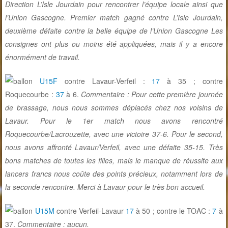
Direction L’Isle Jourdain pour rencontrer l’équipe locale ainsi que
l’Union Gascogne. Premier match gagné contre L’Isle Jourdain,
deuxième défaite contre la belle équipe de l’Union Gascogne Les
consignes ont plus ou moins été appliquées, mais il y a encore
énormément de travail.
U15F
contre Lavaur-Verfeil :
17
à 35 ; contre
Roquecourbe :
37
à 6.
Commentaire : Pour cette première journée
de brassage, nous nous sommes déplacés chez nos voisins de
Lavaur. Pour le 1er match nous avons rencontré
Roquecourbe/Lacrouzette, avec une victoire 37-6. Pour le second,
nous avons affronté Lavaur/Verfeil, avec une défaite 35-15. Très
bons matches de toutes les filles, mais le manque de réussite aux
lancers francs nous coûte des points précieux, notamment lors de
la seconde rencontre. Merci à Lavaur pour le très bon accueil.
U15M
contre Verfeil-Lavaur
17
à 50 ; contre le TOAC :
7
à
37.
Commentaire : aucun.