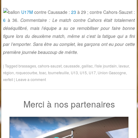
U17M
contre Caussade :
23
à 29 ; contre Cahors-Sauzet :
6
à 36.
Commentaire : Le match contre Cahors était totalement
déséquilibré, mais l’équipe a su ce remobiliser pour faire bonne
figure lors du deuxième match, même si c’est la fatigue qui a fini
par l’emporter. Sans être au complet, les garçons ont eu pour cette
première journée beaucoup de mérite.
|
Tagged
brassages
,
cahors-sauzet
,
caussade
,
gaillac
,
l'isle jourdain
,
lavaur
,
région
,
roquecourbe
,
toac
,
tournefeuille
,
U13
,
U15
,
U17
,
Union Gascogne
,
verfeil
|
Leave a comment
Merci à nos partenaires