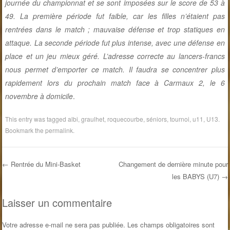
journée du championnat et se sont imposées sur le score de 53 à
49. La première période fut faible, car les filles n’étaient pas
rentrées dans le match ; mauvaise défense et trop statiques en
attaque. La seconde période fut plus intense, avec une défense en
place et un jeu mieux géré. L’adresse correcte au lancers-francs
nous permet d’emporter ce match. Il faudra se concentrer plus
rapidement lors du prochain match face à Carmaux 2, le 6
novembre à domicile
.
This entry was tagged
albi
,
graulhet
,
roquecourbe
,
séniors
,
tournoi
,
u11
,
U13
.
Bookmark the
permalink
.
←
Rentrée du Mini-Basket
Changement de dernière minute pour
les BABYS (U7)
→
Post navigation
Laisser un commentaire
Votre adresse e-mail ne sera pas publiée.
Les champs obligatoires sont