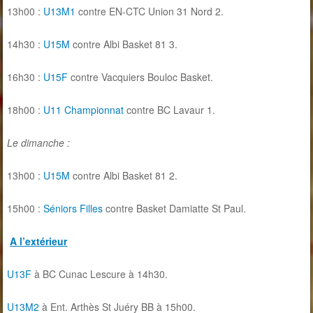
13h00 :
U13M1
contre EN-CTC Union 31 Nord 2.
14h30 :
U15M
contre Albi Basket 81 3.
16h30 :
U15F
contre Vacquiers Bouloc Basket.
18h00 :
U11 Championnat
contre BC Lavaur 1.
Le dimanche :
13h00 :
U15M
contre Albi Basket 81 2.
15h00 :
Séniors Filles
contre Basket Damiatte St Paul.
A l’extérieur
U13F
à BC Cunac Lescure à 14h30.
U13M2
à Ent. Arthès St Juéry BB à 15h00.