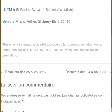
U17M
à St Rodez Aveyron Basket 2 à 14h30.
Séniors M
Ent. Arthès St Juéry BB à 20h30.
This entry was tagged
albi
,
arthès
,
coupe du tarn
,
cunac
,
damiatte
,
lavaur
,
rodez
,
séniors
,
u11
,
U13
,
U15
,
U17
,
union 31
,
vacquiers
. Bookmark the
permalink
.
←
Résultats des 25 & 26/02/17
Résultats des 04 & 05/03/17
→
Post navigation
Laisser un commentaire
Votre adresse e-mail ne sera pas publiée.
Les champs obligatoires sont
indiqués avec
*