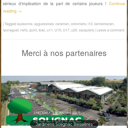
sérieux d’implication de la part de certains joueurs !
Continue
reading
→
|
Tagged
aussonne
,
ayguesvives
,
caraman
,
colomiers
,
i13
,
lannemezan
,
launaguet
,
net's
,
quint
,
toac
,
u11
,
U15
,
U17
,
u20
,
vacquiers
|
Leave a comment
Merci à nos partenaires
Jardineris Solignac Bessières