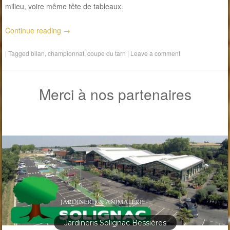
milieu, voire même tête de tableaux.
Continue reading
→
|
Tagged
bilan
,
championnat
,
coupe du tarn
|
Leave a comment
Merci à nos partenaires
Jardineris Solignac Bessières