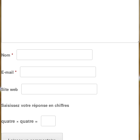
Nom
*
E-mail
*
Site web
Saisissez votre réponse en chiffres
quatre × quatre =