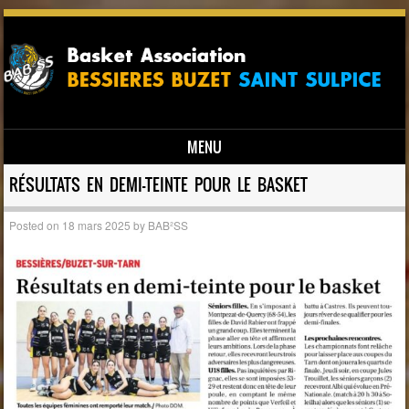
MENU
Skip to content
RÉSULTATS EN DEMI-TEINTE POUR LE BASKET
Posted on
18 mars 2025
by
BAB²SS