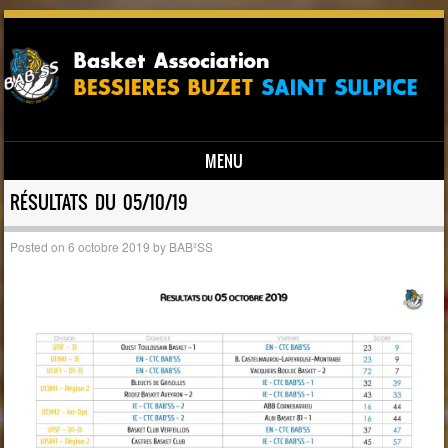
MENU
Skip to content
RÉSULTATS DU 05/10/19
Posted on
6 octobre 2019
by
BAB²SS