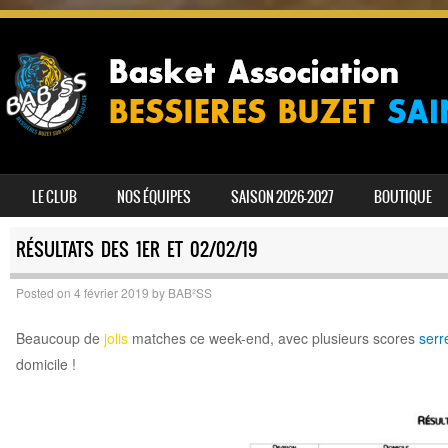
SKIP TO CONTENT
LE CLUB
NOS ÉQUIPES
SAISON 2026-2027
BOUTIQUE
MENU
RÉSULTATS DES 1ER ET 02/02/19
Posted on
4 février 2019
by
BAB²SS
Beaucoup de
jolis
matches ce week-end, avec plusieurs scores
serr
domicile !