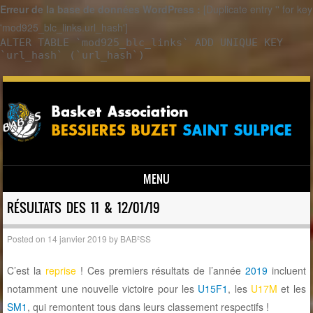
Erreur de la base de données WordPress :
[Duplicate entry '' for key
'mod925_blc_links.url_hash']
ALTER TABLE `mod925_blc_links` ADD UNIQUE KEY
`url_hash` (`url_hash`)
MENU
Skip to content
RÉSULTATS DES 11 & 12/01/19
Posted on
14 janvier 2019
by
BAB²SS
C’est la
reprise
! Ces premiers résultats de l’année
2019
incluent
notamment une nouvelle victoire pour les
U15F1
, les
U17M
et les
SM1
, qui remontent tous dans leurs classement respectifs !