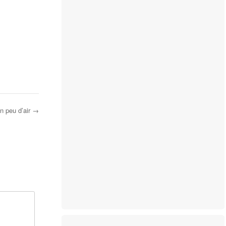
n peu d’air
→