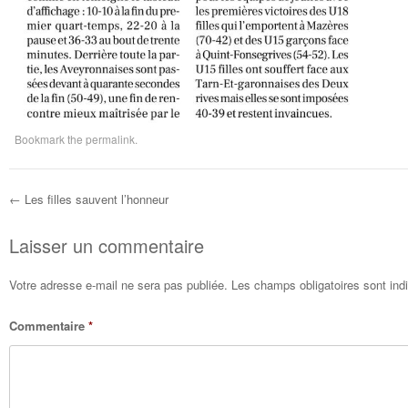
Bookmark the
permalink
.
←
Les filles sauvent l’honneur
Post navigation
Laisser un commentaire
Votre adresse e-mail ne sera pas publiée.
Les champs obligatoires sont in
Commentaire
*