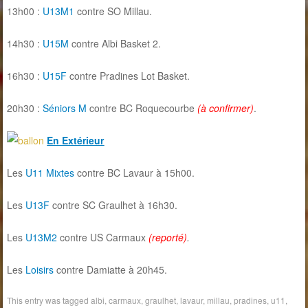
13h00 :
U13M1
contre SO Millau.
14h30 :
U15M
contre Albi Basket 2.
16h30 :
U15F
contre Pradines Lot Basket.
20h30 :
Séniors M
contre BC Roquecourbe
(à confirmer)
.
En Extérieur
Les
U11
Mixtes
contre BC Lavaur à 15h00.
Les
U13F
contre SC Graulhet à 16h30.
Les
U13M2
contre US Carmaux
(reporté)
.
Les
Loisirs
contre Damiatte à 20h45.
This entry was tagged
albi
,
carmaux
,
graulhet
,
lavaur
,
millau
,
pradines
,
u11
,