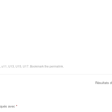
,
u11
,
U13
,
U15
,
U17
. Bookmark the
permalink
.
Résultats 
diqués avec
*