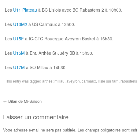
Les
U11 Plateau
à BC Lislois avec BC Rabastens 2 à 10h00.
Les
U13M2
à US Carmaux à 13h00.
Les
U15F
à IC-CTC Rouergue Aveyron Basket à 16h30.
Les
U15M
à Ent. Arthès St Juéry BB à 15h30.
Les
U17M
à SO Millau à 14h30.
This entry was tagged
arthès; millau
,
aveyron
,
carmaux
,
l'isle sur tarn
,
rabastens
←
Bilan de Mi-Saison
Post navigation
Laisser un commentaire
Votre adresse e-mail ne sera pas publiée.
Les champs obligatoires sont in