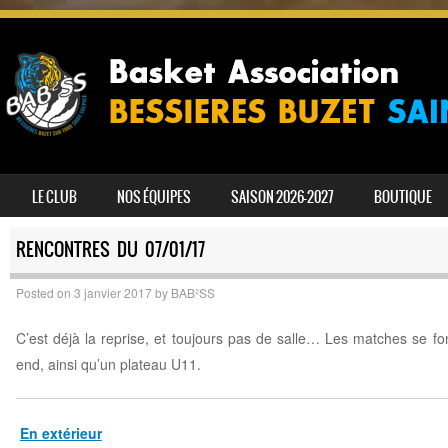
SKIP TO CONTENT
LE CLUB
NOS ÉQUIPES
SAISON 2026-2027
BOUTIQUE
MENU
RENCONTRES DU 07/01/17
Posted on
3 janvier 2017
by
BAB²SS
C’est déjà la reprise, et toujours pas de salle… Les matches se f
end, ainsi qu’un plateau U11.
En extérieur