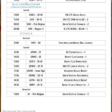
Bookmark the
permalink
.