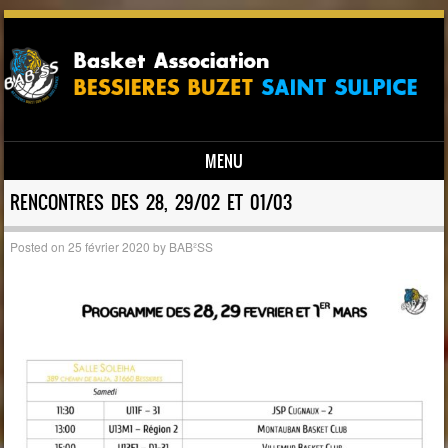
MENU
Skip to content
RENCONTRES DES 28, 29/02 ET 01/03
Posted on
25 février 2020
by
BAB²SS