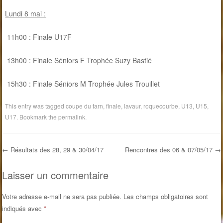
Lundi 8 mai :
11h00 : Finale U17F
13h00 : Finale Séniors F Trophée Suzy Bastié
15h30 : Finale Séniors M Trophée Jules Trouillet
This entry was tagged
coupe du tarn
,
finale
,
lavaur
,
roquecourbe
,
U13
,
U15
,
U17
. Bookmark the
permalink
.
←
Résultats des 28, 29 & 30/04/17
Rencontres des 06 & 07/05/17
→
Post navigation
Laisser un commentaire
Votre adresse e-mail ne sera pas publiée.
Les champs obligatoires sont
indiqués avec
*