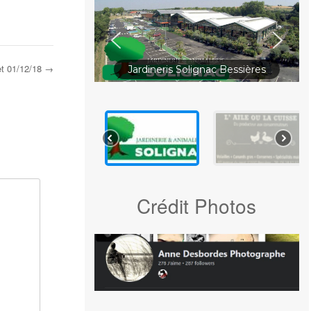
et 01/12/18
→
Jardineris Solignac Bessières
Crédit Photos