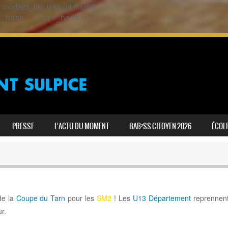
ey 'mod925_blc_links.url_hash']
l_hash` (`url_hash`)
PRESSE
L’ACTU DU MOMENT
BAB²SS CITOYEN 2026
ÉCOLE
de la
Coupe du Tarn
pour les
SM2
! Les
U13 Département
reprennent
r.