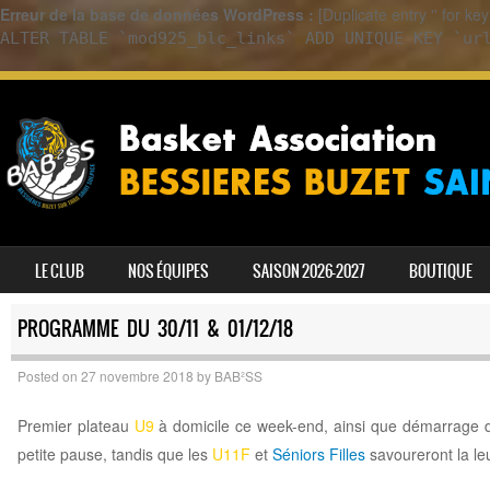
Erreur de la base de données WordPress :
[Duplicate entry '' for k
ALTER TABLE `mod925_blc_links` ADD UNIQUE KEY `ur
SKIP TO CONTENT
LE CLUB
NOS ÉQUIPES
SAISON 2026-2027
BOUTIQUE
MENU
PROGRAMME DU 30/11 & 01/12/18
Posted on
27 novembre 2018
by
BAB²SS
Premier plateau
U9
à domicile ce week-end, ainsi que démarrage 
petite pause, tandis que les
U11F
et
Séniors Filles
savoureront la leu