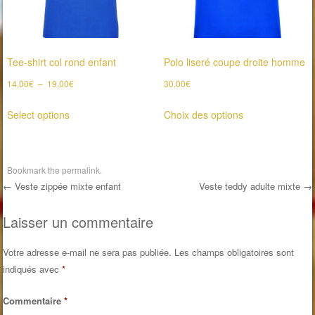
choisies
sur
sur
la
la
page
Tee-shirt col rond enfant
Polo liseré coupe droite homme
page
du
du
produit
Plage
14,00
€
–
19,00
€
30,00
€
de
produit
Ce
Ce
Select options
Choix des options
prix :
produit
produit
14,00€
a
a
à
plusieurs
plusieurs
19,00€
Bookmark the
permalink
.
variations.
variations.
←
Veste zippée mixte enfant
Veste teddy adulte mixte
→
Les
Les
Post navigation
options
options
Laisser un commentaire
peuvent
peuvent
être
être
Votre adresse e-mail ne sera pas publiée.
Les champs obligatoires sont
choisies
choisies
indiqués avec
*
sur
sur
Commentaire
*
la
la