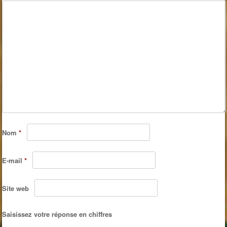
page
page
du
du
produit
produit
Nom
*
E-mail
*
Site web
Saisissez votre réponse en chiffres