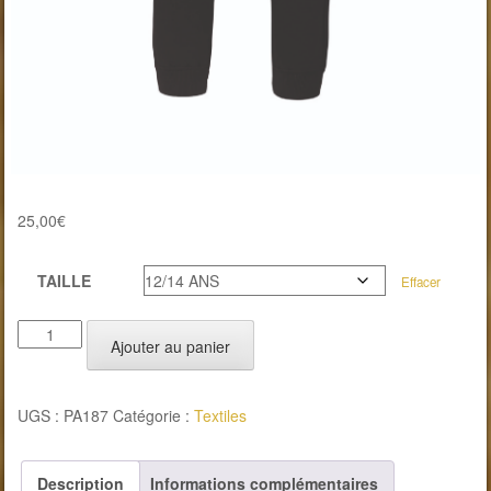
25,00
€
TAILLE
Effacer
quantité
Ajouter au panier
de
Pantalon
UGS :
PA187
Catégorie :
Textiles
jogging
enfant
Description
Informations complémentaires