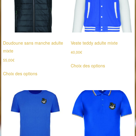
Doudoune sans manche adulte
Veste teddy adulte mixte
mixte
40,00
€
55,00
€
Ce
Choix des options
Ce
produit
Choix des options
produit
a
a
plusieurs
plusieurs
variations.
variations.
Les
Les
options
options
peuvent
peuvent
être
être
choisies