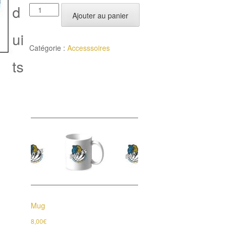
d
quantité
Ajouter au panier
de
ui
Gourde
Catégorie :
Accesssoires
BAB²SS
ts
Mug
8,00
€