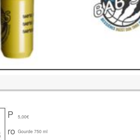
P
5,00
€
ro
Gourde 750 ml