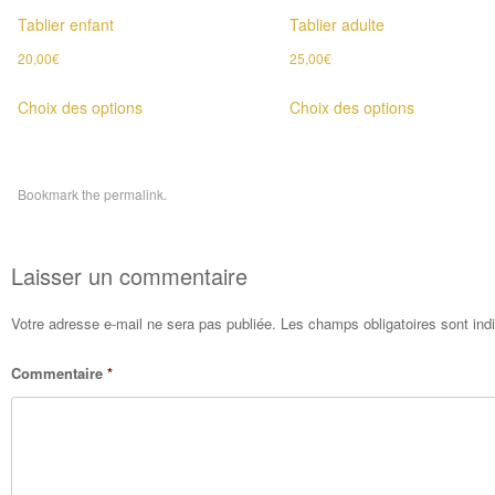
Tablier enfant
Tablier adulte
20,00
€
25,00
€
Ce
Ce
Choix des options
Choix des options
produit
produit
a
a
plusieurs
plusieurs
Bookmark the
permalink
.
variations.
variations.
Les
Les
Post navigation
options
options
Laisser un commentaire
peuvent
peuvent
être
être
Votre adresse e-mail ne sera pas publiée.
Les champs obligatoires sont in
choisies
choisies
Commentaire
*
sur
sur
la
la
page
page
du
du
produit
produit