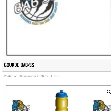
GOURDE BAB²SS
Posted on
10 décembre 2020
by
BAB²SS