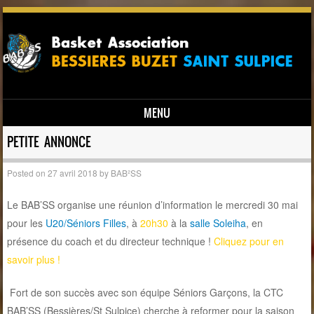
MENU
Skip to content
PETITE ANNONCE
Posted on
27 avril 2018
by
BAB²SS
Le BAB’SS organise une réunion d’information le mercredi 30 mai
pour les
U20/Séniors Filles
, à
20h30
à la
salle Soleiha
, en
présence du coach et du directeur technique
!
Cliquez pour en
savoir plus !
Fort de son succès avec son équipe Séniors Garçons, la CTC
BAB’SS (Bessières/St Sulpice) cherche à reformer pour la saison