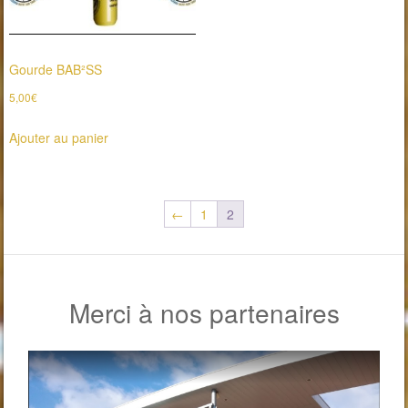
options
peuvent
être
Gourde BAB²SS
choisies
5,00
€
sur
la
Ajouter au panier
page
du
produit
←
1
2
Merci à nos partenaires