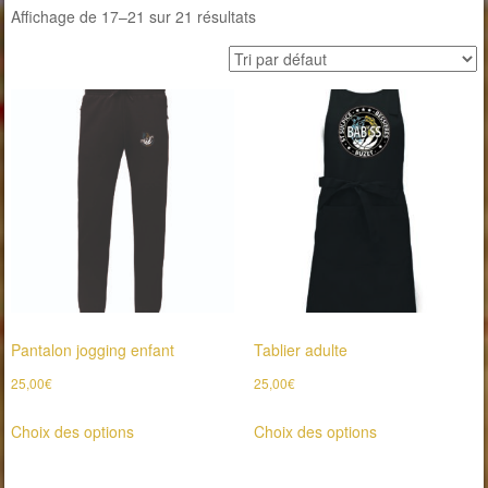
Affichage de 17–21 sur 21 résultats
Pantalon jogging enfant
Tablier adulte
25,00
€
25,00
€
Ce
Ce
Choix des options
Choix des options
produit
produit
a
a