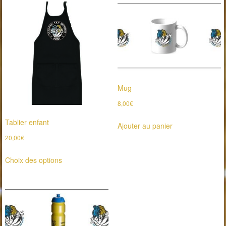
plusieurs
plusieurs
variations.
variations.
Les
Les
options
options
peuvent
peuvent
être
être
choisies
choisies
Mug
sur
sur
8,00
€
la
la
Tablier enfant
page
page
Ajouter au panier
du
du
20,00
€
produit
produit
Ce
Choix des options
produit
a
plusieurs
variations.
Les