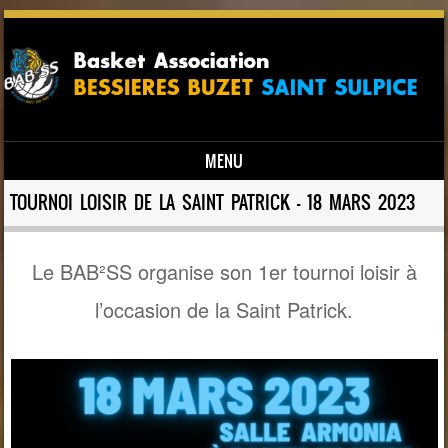
MENU
Skip to content
TOURNOI LOISIR DE LA SAINT PATRICK – 18 MARS 2023
Le BAB²SS organise son 1er tournoi loisir à
l’occasion de la Saint Patrick.