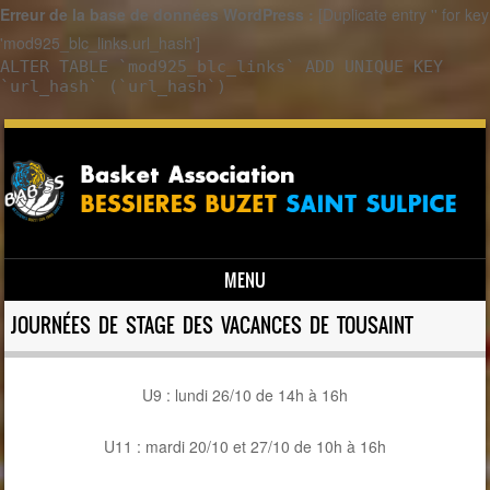
Erreur de la base de données WordPress :
[Duplicate entry '' for key
'mod925_blc_links.url_hash']
ALTER TABLE `mod925_blc_links` ADD UNIQUE KEY
`url_hash` (`url_hash`)
MENU
Skip to content
JOURNÉES DE STAGE DES VACANCES DE TOUSAINT
U9 : lundi 26/10 de 14h à 16h
U11 : mardi 20/10 et 27/10 de 10h à 16h