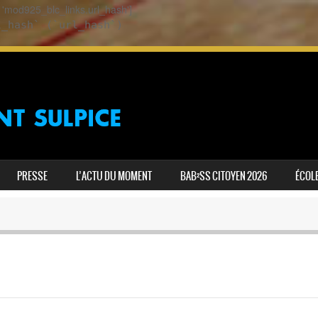
ey 'mod925_blc_links.url_hash']
l_hash` (`url_hash`)
PRESSE
L’ACTU DU MOMENT
BAB²SS CITOYEN 2026
ÉCOLE