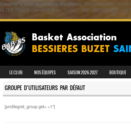
Erreur de la base de données WordPress :
[Duplicate entry '' for k
ALTER TABLE `mod925_blc_links` ADD UNIQUE KEY `ur
SKIP TO CONTENT
LE CLUB
NOS ÉQUIPES
SAISON 2026-2027
BOUTIQUE
MENU
GROUPE D’UTILISATEURS PAR DÉFAUT
[profilegrid_group gid= »1″]